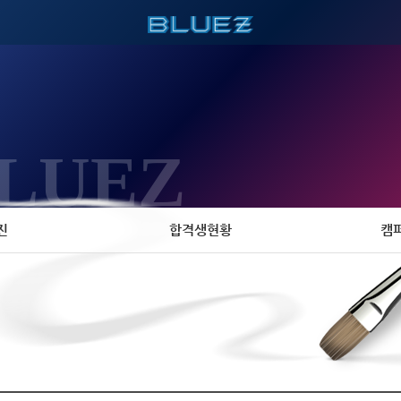
LUEZ
진
합격생현황
캠