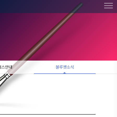
퍼스안내
블루젯소식