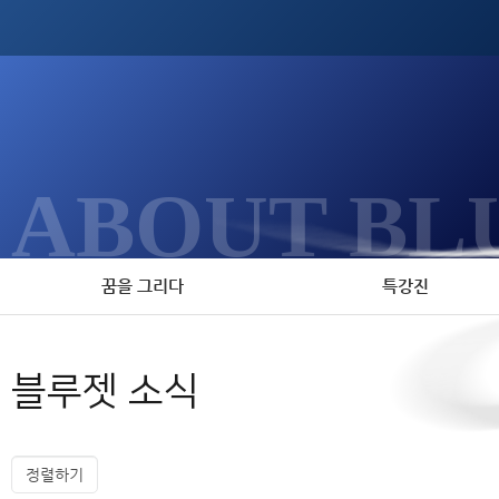
ABOUT BL
꿈을 그리다
특강진
블루젯 소식