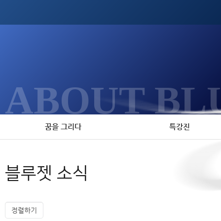
ABOUT BL
꿈을 그리다
특강진
블루젯 소식