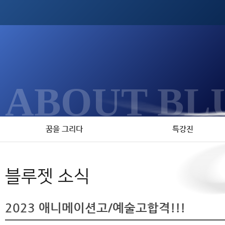
ABOUT BL
꿈을 그리다
특강진
블루젯 소식
2023 애니메이션고/예술고합격!!!