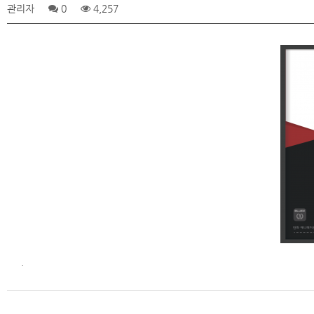
관리자
0
4,257
.